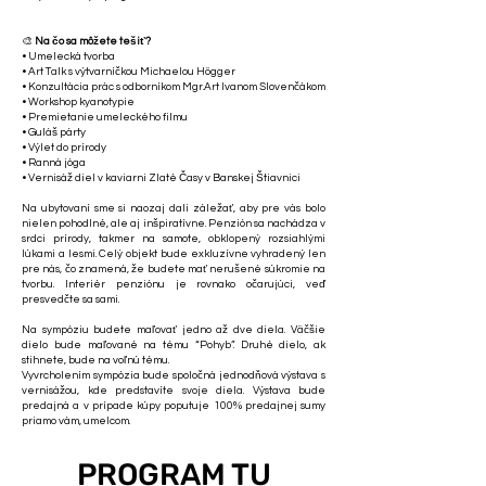
🎨
Na čo sa môžete tešiť?
• Umelecká tvorba
• Art Talk s výtvarníčkou Michaelou Högger
• Konzultácia prác s odborníkom Mgr.Art Ivanom Slovenčákom
• Workshop kyanotypie
• Premietanie umeleckého filmu
• Guláš párty
• Výlet do prírody
• Ranná jóga
• Vernisáž diel v kaviarni Zlaté Časy v Banskej Štiavnici
Na ubytovaní sme si naozaj dali záležať, aby pre vás bolo
nielen pohodlné, ale aj inšpiratívne. Penzión sa nachádza v
srdci prírody, takmer na samote, obklopený rozsiahlými
lúkami a lesmi. Celý objekt bude exkluzívne vyhradený len
pre nás, čo znamená, že budete mať nerušené súkromie na
tvorbu. Interiér penziónu je rovnako očarujúci, veď
presvedčte sa sami.
Na sympóziu budete maľovať jedno až dve diela. Väčšie
dielo bude maľované na tému “Pohyb”. Druhé dielo, ak
stihnete, bude na voľnú tému.
Vyvrcholením sympózia bude spoločná jednodňová výstava s
vernisážou, kde predstavíte svoje diela. Výstava bude
predajná a v prípade kúpy poputuje 100% predajnej sumy
priamo vám, umelcom.
PROGRAM TU