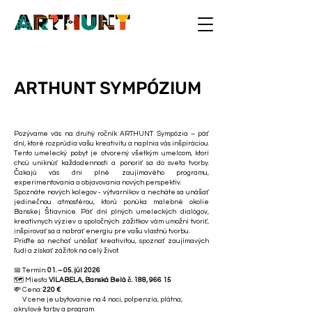
ARTHUNT SYMPÓZIUM
Pozývame vás na druhý ročník ARTHUNT Sympózia – päť
dní, ktoré rozprúdia vašu kreativitu a naplnia vás inšpiráciou.
Tento umelecký pobyt je otvorený všetkým umelcom, ktorí
chcú uniknúť každodennosti a ponoriť sa do sveta tvorby.
Čakajú vás dni plné zaujímavého programu,
experimentovania a objavovania nových perspektív.
Spoznáte nových kolegov - výtvarníkov a necháte sa unášať
jedinečnou atmosférou, ktorú ponúka malebné okolie
Banskej Štiavnice. Päť dní plných umeleckých dialógov,
kreatívnych výziev a spoločných zážitkov vám umožní tvoriť,
inšpirovať sa a nabrať energiu pre vašu vlastnú tvorbu.
Príďte sa nechať unášať kreativitou, spoznať zaujímavých
ľudí a získať zážitok na celý život.
📅 Termín:
01. – 05. júl 2026
🗺️ Miesto:
VILABELA, Banská Belá č. 188, 966 15
💸 Cena:
220 €
V cene je ubytovanie na 4 noci, polpenzia, plátna,
akrylové farby a program