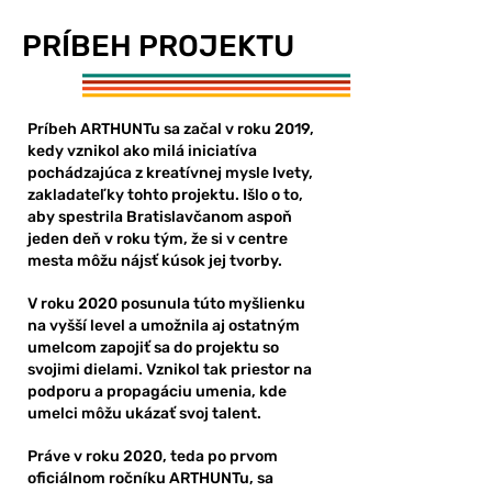
PRÍBEH PROJEKTU
Príbeh ARTHUNTu sa začal v roku 2019,
kedy vznikol ako milá iniciatíva
pochádzajúca z kreatívnej mysle Ivety,
zakladateľky tohto projektu. Išlo o to,
aby spestrila Bratislavčanom aspoň
jeden deň v roku tým, že si v centre
mesta môžu nájsť kúsok jej tvorby.
V roku 2020 posunula túto myšlienku
na vyšší level a umožnila aj ostatným
umelcom zapojiť sa do projektu so
svojimi dielami. Vznikol tak priestor na
podporu a propagáciu umenia, kde
umelci môžu ukázať svoj talent.
Práve v roku 2020, teda po prvom
oficiálnom ročníku ARTHUNTu, sa