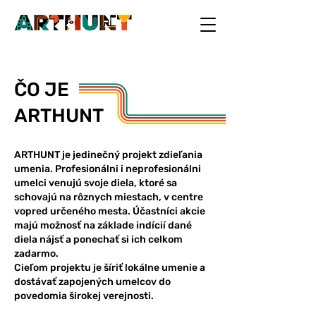
ČO JE
ARTHUNT
ARTHUNT je jedinečný projekt zdieľania
umenia. Profesionálni i neprofesionálni
umelci venujú svoje diela, ktoré sa
schovajú na rôznych miestach, v centre
vopred určeného mesta. Účastníci akcie
majú možnosť na základe indícií dané
diela nájsť a ponechať si ich celkom
zadarmo.
Cieľom projektu je šíriť lokálne umenie a
dostávať zapojených umelcov do
povedomia širokej verejnosti.