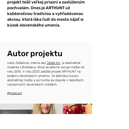
projekt tešil veľkej priazni a zaslúženým
pochvalám. Dnes je ARTHUNT už
každoročnou tradíciou a vyhľadávanou
akciou, ktorá láka ľudí do mesta nájsť si
kúsok slovenského umenia.
Autor projektu
Iveta Ježeková, známa ako
Ježek Art
, je abstraktná
maliarka z Bratislavy, ktorá sa aktívne venuje maľbe od
roku 2016. V roku 2020 založila projekt ARTHUNT na
podporu slovenských umelcov. Je lektorkou kurzov
abstraktnej maľby a jej tvorba sa objavila v niekoľkých
významných slovenských médiách.
@jezek.art