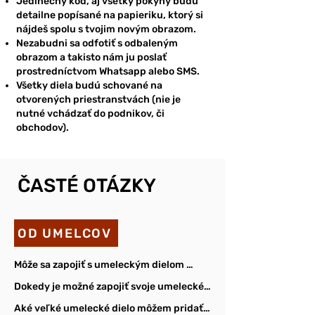
Jedinečný kód, aj všetky pokyny budú
detailne popísané na papieriku, ktorý si
nájdeš spolu s tvojim novým obrazom.
Nezabudni sa odfotiť s odbaleným
obrazom a takisto nám ju poslať
prostredníctvom Whatsapp alebo SMS.
Všetky diela budú schované na
otvorených priestranstvách (nie je
nutné vchádzať do podnikov, či
obchodov).
ČASTÉ OTÁZKY
OD UMELCOV
Môže sa zapojiť s umeleckým dielom 
každý?

Dokedy je možné zapojiť svoje umelecké 
dielo?

Aké veľké umelecké dielo môžem pridať?

Každý začínajúci alebo profesionálny 