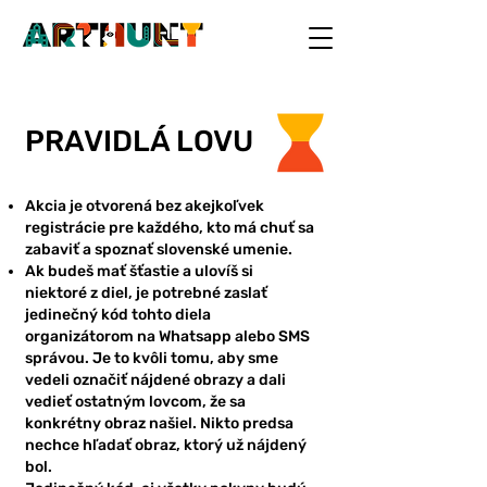
PRAVIDLÁ LOVU
Akcia je otvorená bez akejkoľvek
registrácie pre každého, kto má chuť sa
zabaviť a spoznať slovenské umenie.
Ak budeš mať šťastie a ulovíš si
niektoré z diel, je potrebné zaslať
jedinečný kód tohto diela
organizátorom na Whatsapp alebo SMS
správou. Je to kvôli tomu, aby sme
vedeli označiť nájdené obrazy a dali
vedieť ostatným lovcom, že sa
konkrétny obraz našiel. Nikto predsa
nechce hľadať obraz, ktorý už nájdený
bol.